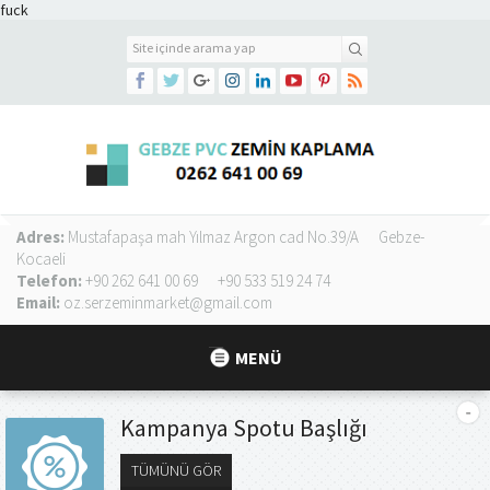
fuck
"
TITLE="SITEMIZI
PINTEREST
ÜZERINDEN
TAKIP
EDIN">
Adres:
Mustafapaşa mah Yılmaz Argon cad No.39/A
Gebze-
Kocaeli
Telefon:
+90 262 641 00 69
+90 533 519 24 74
Email:
oz.serzeminmarket@gmail.com
MENÜ
Kampanya Spotu Başlığı
TÜMÜNÜ GÖR